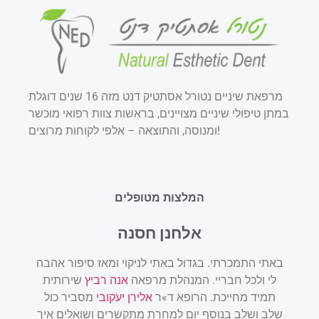
מרפאת שיניים נטורל אסתטיק דנט מזה 16 שנים דוגלת
במתן טיפולי שיניים מצויינים, בראשות צוות רפואי מוכשר
ומנוסה, והתוצאה – אלפי לקוחות מרוצים!
המלצות מטופלים
אלחנן חסנה
ודה
באתי התמכרתי. בגדול באתי לניקוי ומאז סיפור אהבה
ות
לי ולכל חבריי. המנהלת מרפאה
אנה רביץ
שירותית
ני
תמיד מחייכת. הרופא ד»ר
אלירן יעקובי
מסביר כול
ם
שלב ושלב בנוסף יום למחרת מתקשרים ושואלים איך