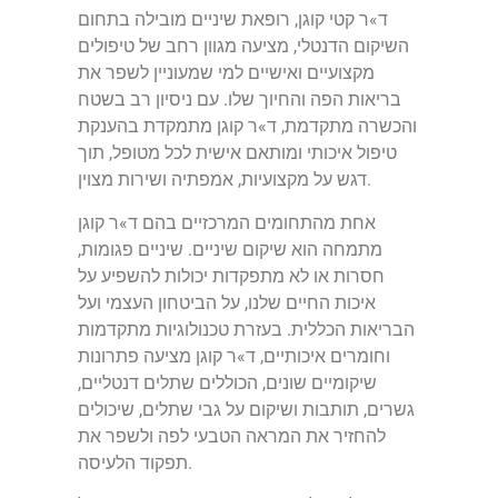
ד»ר קטי קוגן, רופאת שיניים מובילה בתחום
השיקום הדנטלי, מציעה מגוון רחב של טיפולים
מקצועיים ואישיים למי שמעוניין לשפר את
בריאות הפה והחיוך שלו. עם ניסיון רב בשטח
והכשרה מתקדמת, ד»ר קוגן מתמקדת בהענקת
טיפול איכותי ומותאם אישית לכל מטופל, תוך
דגש על מקצועיות, אמפתיה ושירות מצוין.
אחת מהתחומים המרכזיים בהם ד»ר קוגן
מתמחה הוא שיקום שיניים. שיניים פגומות,
חסרות או לא מתפקדות יכולות להשפיע על
איכות החיים שלנו, על הביטחון העצמי ועל
הבריאות הכללית. בעזרת טכנולוגיות מתקדמות
וחומרים איכותיים, ד»ר קוגן מציעה פתרונות
שיקומיים שונים, הכוללים שתלים דנטליים,
גשרים, תותבות ושיקום על גבי שתלים, שיכולים
להחזיר את המראה הטבעי לפה ולשפר את
תפקוד הלעיסה.