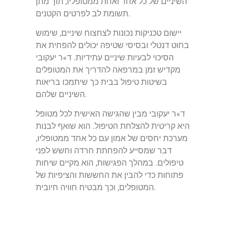
השיניים של כל אחד ואחת ממטופליו, תוך מתן
תשומת לב לפרטים הקטנים.
יישום טכניקות נכונות לצחצוח שיניים, שימוש
בחוט דנטלי ובסיסי שטיפה יכולים להפחית את
הסיכוי לבעיות שיניים עתידיות. ד»ר יעקובי
מקדיש זמן במרפאה להדריך את המטופלים
בשיטות טיפול בבית כך שיתמכו בריאות
השיניים שלהם.
ד»ר יעקובי מבין שהגישה האישית לכל מטופל
היא קריטית להצלחת הטיפול. הוא שואף לבנות
מערכת יחסים של אמון עם כל אחד ממטופליו,
דבר שמסייע להפחתת חרדה וחשש לפני
טיפולים. במהלך הפגישות, הוא מקיים שיחות
פתוחות כדי להבין את החששות והציפיות של
המטופלים, וכך מבטיח חוויה חיובית.