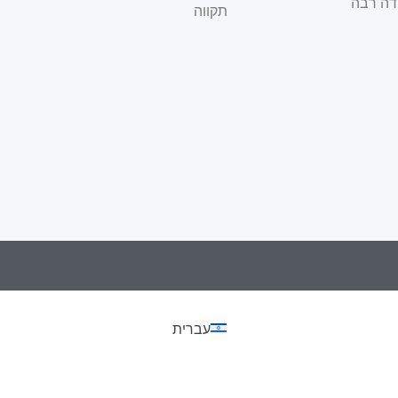
מומלצת!!!!
הסבלנות, האכפ
תקווה
אישי. תודה ל
ד"ר
פשוט כל כך אכפ
עברית