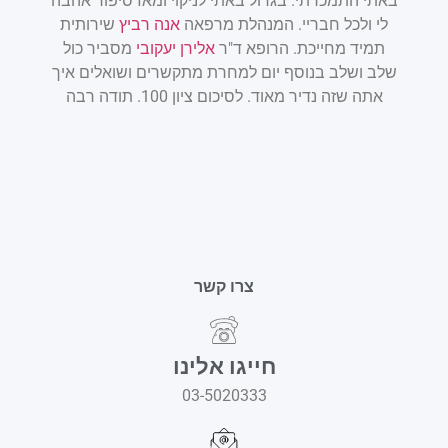
באתי התמכרתי. בגדול באתי לניקוי ומאז סיפור אהבה
אתם 
לי ולכל חבריי. המנהלת מרפאה
אנה רביץ
שירותית
שלכ
תמיד מחייכת. הרופא ד"ר
אלירן יעקובי
מסביר כול
המר
שלב ושלב בנוסף יום למחרת מתקשרים ושואלים איך
מא
אתה שזה נדיר מאוד. לסיכום ציון 100. תודה רבה
צרו קשר
חייגו אלינו
03-5020333