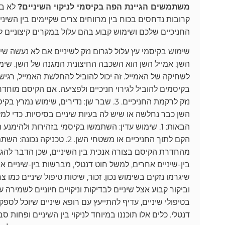
משתמשים הגיינת הפה בקיסמי לניקוי השיניים?
לא בט
קרובות נדחסים בכוח בין מרווחים צרים שקיימים בין השינ
החניכיים שלכם ושימוש קבוע בהם עלול במקרים קיצוניים לג
השן: אמייל השן הוא השכבה החיצונית המגנה של השן. שימ
בקיסמים להוביל לגירוי חניכיים ולפציעה. אם הקיסם מוחדר חז
נזק לרקמת החניכיים. 3. שבר שן: נדירים, 
השן כבר נחלשה או שיש לה בעיות שיניים בסיסיות. כדי למ
הבאות: 1. שימוש עדין: השתמשו בקיסמי בזהירות ולהי
הקם לתוך החניכיים או משטחי ה
בין-שיניים אחרים, למשל חוט דנטלי, מברשות בין-שיניים או ח
שיגרמו נזקים בשימוש נכון. זכור, שיטות טיפול שיניים כמו
וביקור קבוע אצל שיניים לבדיקות וניקויים חיוניים לשמיר
בטיפולי שיניים, עדיף להתייעץ עם רופא שיניים שיוכל לספק
דנטלי. כלים אלו תוכננו במיוחד לניקוי בין השיניים ופחות סב