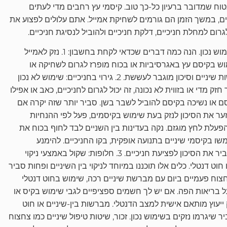
וח שמדובר ברעיון כל-כך טוב. קיסמי עץ רחבים מדי לעתים
יים, במשך הזמן הם גורמים לשחיקת אמייל. אתם עלולים לפצוע את
רום למחלת חניכיים, דלקת חניכיים ולהוביל לנסיגת חניכיים.
שימוש בקיסמי עץ עלול לגרום נזק לשיניים אם לא נעשה שימוש נכון. הנה כמה דברים שכדאי לקחת בחשבון: 1. נזק לאמייל
וש בקיסם עץ באגרסיביות או בכוח מופרז לגרום לשחיקה או
לשחיקה של האמייל. זה יכול להוביל להחלשת האמייל, רגישות שיניים וסיכון מוגבר לעששת. 2. גירוי בחניכיים: שימוש לא נכון
ק מדי או בזווית לא נכונה, זה יכול לגרום לחניכיים, כאב או אפילו
שימוש נמרץ בקיסם או נשיכה בקיסם להוביל לשבר בשן. סביר יותר שזה יקרה אם
זער את הסיכון לנזק בעת שימוש בקיסמים, פעל לפי ההנחיות
מנע הפעלת לחץ מוגזם. נקה בעדינות בין השניים לבד לחוף בכוח את
שן. 2. טכניקה נכונה: השתמשו בקיסמי שיניים בתנועה אופקית, בקו החניכיים. להימנע
מהחדרת הקיסם בצורה אנכית בין השיניים, שכן הדבר להגביר את הסיכון לפציעת חניכיים. 3. חלופות: שקול באמצעי ניקוי
וט דנטלי. כלים אלו תוכננו במיוחד לניקוי בין השיניים ופחות סביר
 צחצוח פעמיים ביום עם מברשת שיניים רכה, שימוש בחוט דנטלי
ה על בריאות הפה. אם יש לך חשמים ספציפיים לגבי שימוש בקיס או
 ייעוץ מותאם אישית למצב הדנטלי. מברשות בין-שיניים או חוט
יר שיגרמו נזקים בשימוש נכון. זכור, שיטות טיפול שיניים כמו צחצוח