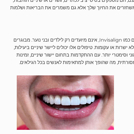
, הם מספקים בסיס יציב לכתרים, גשרים או שיניים תותבות,
משחזרים את החיוך שלך אלא גם משמרים את הבריאות ושלמות
טיפולי יישור שיניים, כגון פלטה מסורתית או מיישרים ברורים כמו Invisalign, אינם מיועדים רק לילדים ובני נוער. מבוגרים
א ישרות או עקומות. טיפולים אלו יכולים ליישר שיניים ביעילות,
ני וסימטרי יותר. עם ההתקדמות בתחום יישור שיניים, זמינות
סורתית, מה שהופך אותן למתאימות לאנשים בכל הגילאים.