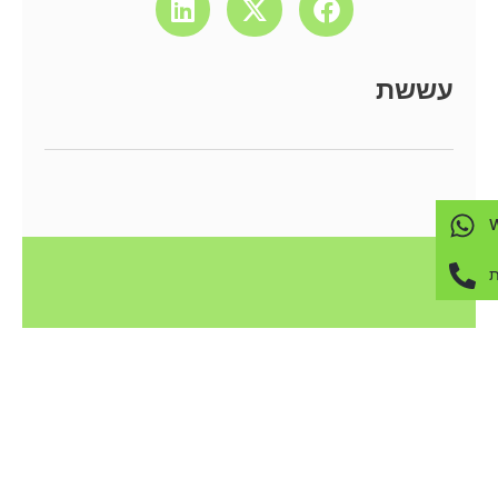
עששת
ת